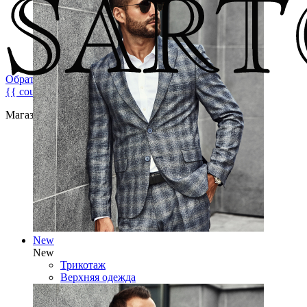
Обратная связь
{{ count }}
Магазин брендовой мужской одежды
New
New
Трикотаж
Верхняя одежда