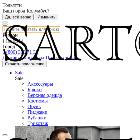
Тольятти
Ваш город Колумбус?
Да, всё верно
Изменить
Регион
{{index}}
Город
8 (800) 333 71 30
Доставка
Контакты
Полезно знать
Скачать приложение
Sale
Sale
Аксессуары
Брюки
Верхняя одежда
Костюмы
Обувь
Пиджаки
Рубашки
Трикотаж