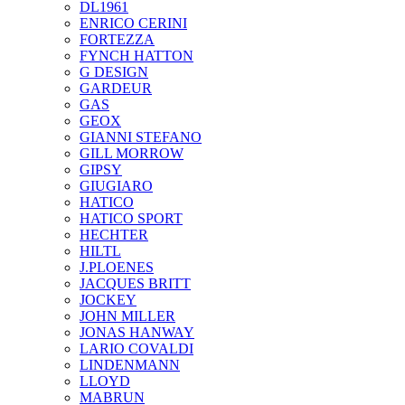
DL1961
ENRICO CERINI
FORTEZZA
FYNCH HATTON
G DESIGN
GARDEUR
GAS
GEOX
GIANNI STEFANO
GILL MORROW
GIPSY
GIUGIARO
HATICO
HATICO SPORT
HECHTER
HILTL
J.PLOENES
JAСQUES BRITT
JOCKEY
JOHN MILLER
JONAS HANWAY
LARIO COVALDI
LINDENMANN
LLOYD
MABRUN