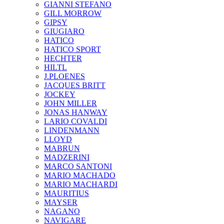
GIANNI STEFANO
GILL MORROW
GIPSY
GIUGIARO
HATICO
HATICO SPORT
HECHTER
HILTL
J.PLOENES
JAСQUES BRITT
JOCKEY
JOHN MILLER
JONAS HANWAY
LARIO COVALDI
LINDENMANN
LLOYD
MABRUN
MADZERINI
MARCO SANTONI
MARIO MACHADO
MARIO MACHARDI
MAURITIUS
MAYSER
NAGANO
NAVIGARE