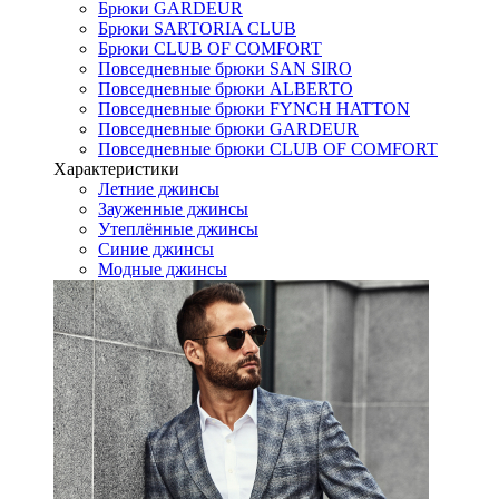
Брюки GARDEUR
Брюки SARTORIA CLUB
Брюки CLUB OF COMFORT
Повседневные брюки SAN SIRO
Повседневные брюки ALBERTO
Повседневные брюки FYNCH HATTON
Повседневные брюки GARDEUR
Повседневные брюки CLUB OF COMFORT
Характеристики
Летние джинсы
Зауженные джинсы
Утеплённые джинсы
Синие джинсы
Модные джинсы