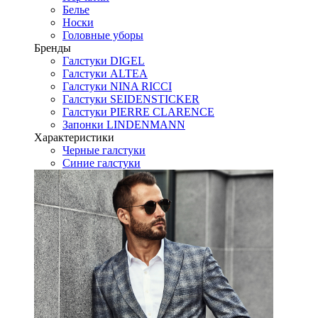
Белье
Носки
Головные уборы
Бренды
Галстуки DIGEL
Галстуки ALTEA
Галстуки NINA RICCI
Галстуки SEIDENSTICKER
Галстуки PIERRE CLARENCE
Запонки LINDENMANN
Характеристики
Черные галстуки
Синие галстуки