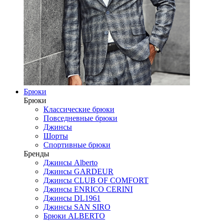
Брюки
Брюки
Классические брюки
Повседневные брюки
Джинсы
Шорты
Спортивные брюки
Бренды
Джинсы Alberto
Джинсы GARDEUR
Джинсы CLUB OF COMFORT
Джинсы ENRICO CERINI
Джинсы DL1961
Джинсы SAN SIRO
Брюки ALBERTO