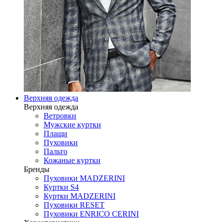
Верхняя одежда
Верхняя одежда
Ветровки
Мужские куртки
Плащи
Пуховики
Пальто
Кожаные куртки
Бренды
Пуховики MADZERINI
Куртки S4
Куртки MADZERINI
Пуховики RESET
Пуховики ENRICO CERINI