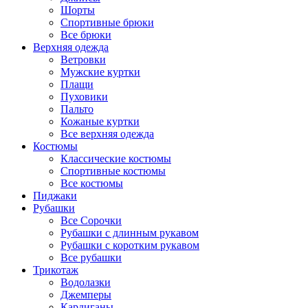
Шорты
Спортивные брюки
Все брюки
Верхняя одежда
Ветровки
Мужские куртки
Плащи
Пуховики
Пальто
Кожаные куртки
Все верхняя одежда
Костюмы
Классические костюмы
Спортивные костюмы
Все костюмы
Пиджаки
Рубашки
Все Сорочки
Рубашки с длинным рукавом
Рубашки с коротким рукавом
Все рубашки
Трикотаж
Водолазки
Джемперы
Кардиганы