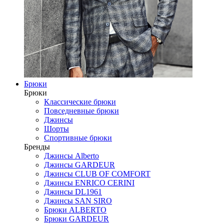
Брюки
Брюки
Классические брюки
Повседневные брюки
Джинсы
Шорты
Спортивные брюки
Бренды
Джинсы Alberto
Джинсы GARDEUR
Джинсы CLUB OF COMFORT
Джинсы ENRICO CERINI
Джинсы DL1961
Джинсы SAN SIRO
Брюки ALBERTO
Брюки GARDEUR