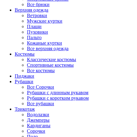
Все брюки
Верхняя одежда
Ветровки
Мужские куртки
Плащи
Пуховики
Пальто
Кожаные куртки
Все верхняя одежда
Костюмы
Классические костюмы
Спортивные костюмы
Все костюмы
Пиджаки
Рубашки
Все Сорочки
Рубашки с длинным рукавом
Рубашки с коротким рукавом
Все рубашки
Трикотаж
Водолазки
Джемперы
Кардиганы
Сорочки
Поло