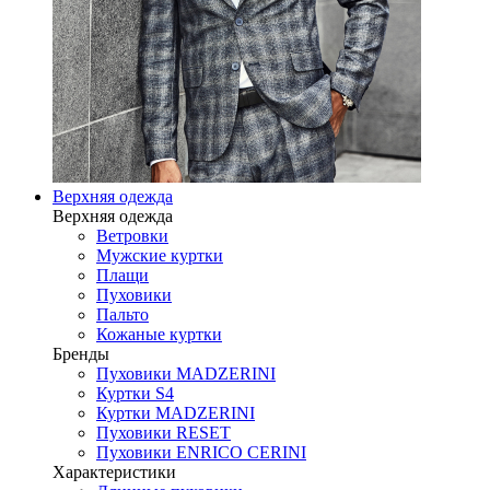
Верхняя одежда
Верхняя одежда
Ветровки
Мужские куртки
Плащи
Пуховики
Пальто
Кожаные куртки
Бренды
Пуховики MADZERINI
Куртки S4
Куртки MADZERINI
Пуховики RESET
Пуховики ENRICO CERINI
Характеристики