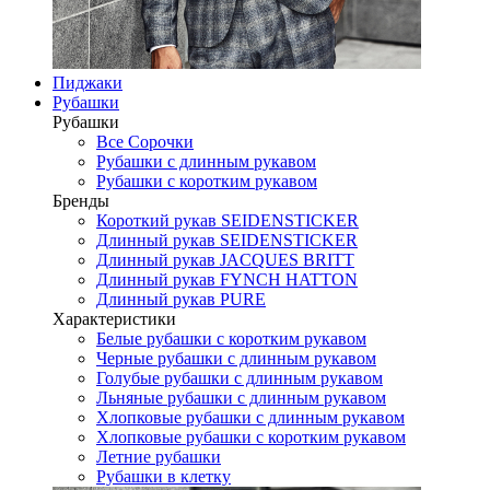
Пиджаки
Рубашки
Рубашки
Все Сорочки
Рубашки с длинным рукавом
Рубашки с коротким рукавом
Бренды
Короткий рукав SEIDENSTICKER
Длинный рукав SEIDENSTICKER
Длинный рукав JAСQUES BRITT
Длинный рукав FYNCH HATTON
Длинный рукав PURE
Характеристики
Белые рубашки с коротким рукавом
Черные рубашки с длинным рукавом
Голубые рубашки с длинным рукавом
Льняные рубашки с длинным рукавом
Хлопковые рубашки с длинным рукавом
Хлопковые рубашки с коротким рукавом
Летние рубашки
Рубашки в клетку