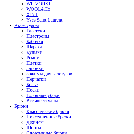
WILVORST
WOOL&Co
XINT
Yves Saint Laurent
Аксессуары
Галстуки
Пластроны
Бабочки
Шарфы
Кушаки
Ремни
Платки
Запонки
Зажимы для галстуков
Перчатки
Белье
Носки
Головные уборы
Все аксессуары
Брюки
Классические брюки
Повседневные брюки
Джинсы
Шорты
Спортивные брюки