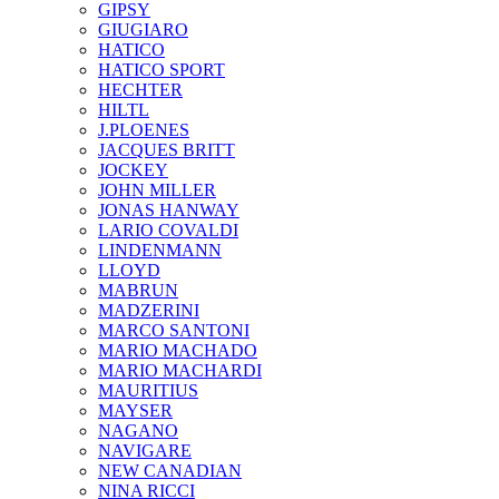
GIPSY
GIUGIARO
HATICO
HATICO SPORT
HECHTER
HILTL
J.PLOENES
JAСQUES BRITT
JOCKEY
JOHN MILLER
JONAS HANWAY
LARIO COVALDI
LINDENMANN
LLOYD
MABRUN
MADZERINI
MARCO SANTONI
MARIO MACHADO
MARIO MACHARDI
MAURITIUS
MAYSER
NAGANO
NAVIGARE
NEW CANADIAN
NINA RICCI