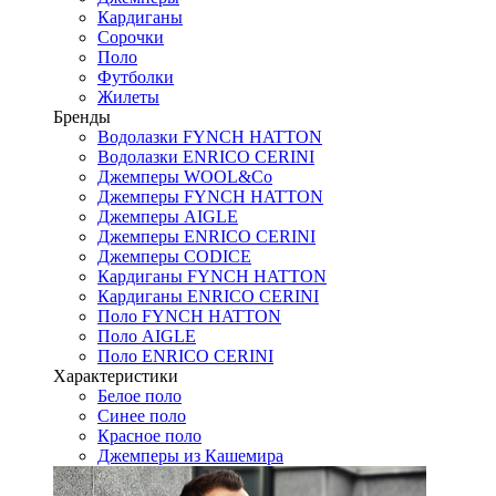
Кардиганы
Сорочки
Поло
Футболки
Жилеты
Бренды
Водолазки FYNCH HATTON
Водолазки ENRICO CERINI
Джемперы WOOL&Co
Джемперы FYNCH HATTON
Джемперы AIGLE
Джемперы ENRICO CERINI
Джемперы CODICE
Кардиганы FYNCH HATTON
Кардиганы ENRICO CERINI
Поло FYNCH HATTON
Поло AIGLE
Поло ENRICO CERINI
Характеристики
Белое поло
Синее поло
Красное поло
Джемперы из Кашемира