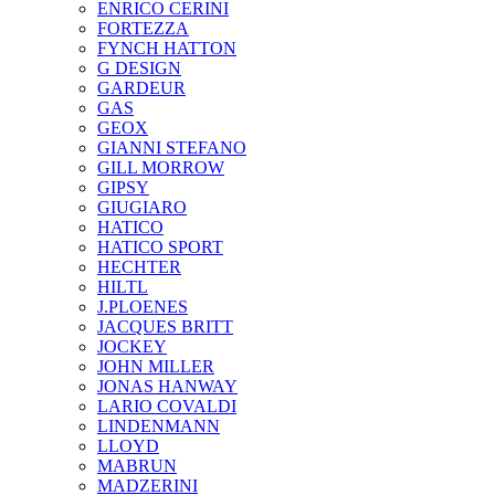
ENRICO CERINI
FORTEZZA
FYNCH HATTON
G DESIGN
GARDEUR
GAS
GEOX
GIANNI STEFANO
GILL MORROW
GIPSY
GIUGIARO
HATICO
HATICO SPORT
HECHTER
HILTL
J.PLOENES
JAСQUES BRITT
JOCKEY
JOHN MILLER
JONAS HANWAY
LARIO COVALDI
LINDENMANN
LLOYD
MABRUN
MADZERINI