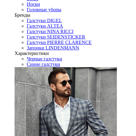
Носки
Головные уборы
Бренды
Галстуки DIGEL
Галстуки ALTEA
Галстуки NINA RICCI
Галстуки SEIDENSTICKER
Галстуки PIERRE CLARENCE
Запонки LINDENMANN
Характеристики
Черные галстуки
Синие галстуки