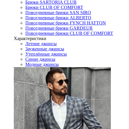
Брюки SARTORIA CLUB
Брюки CLUB OF COMFORT
Повседневные брюки SAN SIRO
Повседневные брюки ALBERTO
Повседневные брюки FYNCH HATTON
Повседневные брюки GARDEUR
Повседневные брюки CLUB OF COMFORT
Характеристики
Летние джинсы
Зауженные джинсы
Утеплённые джинсы
Синие джинсы
Модные джинсы