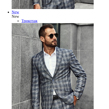
New
New
Трикотаж