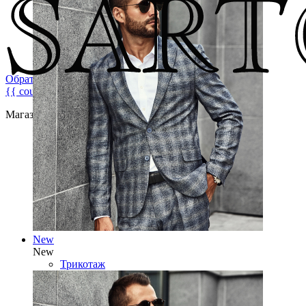
Обратная связь
{{ count }}
Магазин брендовой мужской одежды
New
New
Трикотаж