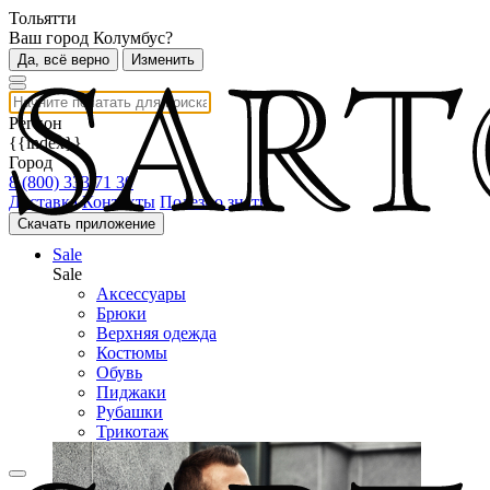
Тольятти
Ваш город Колумбус?
Да, всё верно
Изменить
Регион
{{index}}
Город
8 (800) 333 71 30
Доставка
Контакты
Полезно знать
Скачать приложение
Sale
Sale
Аксессуары
Брюки
Верхняя одежда
Костюмы
Обувь
Пиджаки
Рубашки
Трикотаж