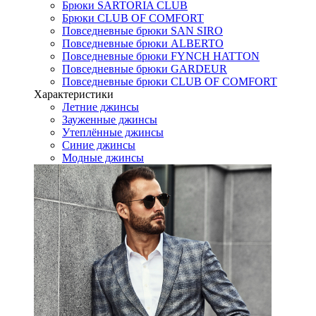
Брюки SARTORIA CLUB
Брюки CLUB OF COMFORT
Повседневные брюки SAN SIRO
Повседневные брюки ALBERTO
Повседневные брюки FYNCH HATTON
Повседневные брюки GARDEUR
Повседневные брюки CLUB OF COMFORT
Характеристики
Летние джинсы
Зауженные джинсы
Утеплённые джинсы
Синие джинсы
Модные джинсы