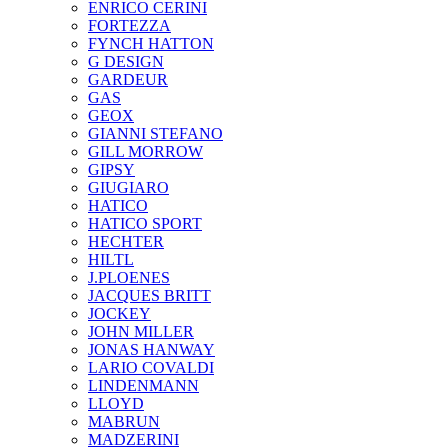
ENRICO CERINI
FORTEZZA
FYNCH HATTON
G DESIGN
GARDEUR
GAS
GEOX
GIANNI STEFANO
GILL MORROW
GIPSY
GIUGIARO
HATICO
HATICO SPORT
HECHTER
HILTL
J.PLOENES
JAСQUES BRITT
JOCKEY
JOHN MILLER
JONAS HANWAY
LARIO COVALDI
LINDENMANN
LLOYD
MABRUN
MADZERINI