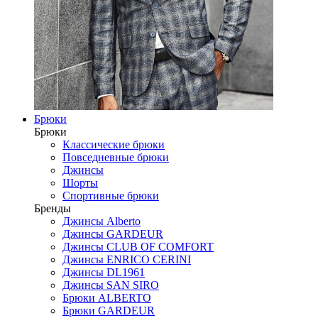
Брюки
Брюки
Классические брюки
Повседневные брюки
Джинсы
Шорты
Спортивные брюки
Бренды
Джинсы Alberto
Джинсы GARDEUR
Джинсы CLUB OF COMFORT
Джинсы ENRICO CERINI
Джинсы DL1961
Джинсы SAN SIRO
Брюки ALBERTO
Брюки GARDEUR