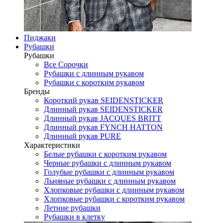
Пиджаки
Рубашки
Рубашки
Все Сорочки
Рубашки с длинным рукавом
Рубашки с коротким рукавом
Бренды
Короткий рукав SEIDENSTICKER
Длинный рукав SEIDENSTICKER
Длинный рукав JAСQUES BRITT
Длинный рукав FYNCH HATTON
Длинный рукав PURE
Характеристики
Белые рубашки с коротким рукавом
Черные рубашки с длинным рукавом
Голубые рубашки с длинным рукавом
Льняные рубашки с длинным рукавом
Хлопковые рубашки с длинным рукавом
Хлопковые рубашки с коротким рукавом
Летние рубашки
Рубашки в клетку