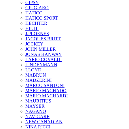
GIPSY
GIUGIARO
HATICO
HATICO SPORT
HECHTER
HILTL
J.PLOENES
JAСQUES BRITT
JOCKEY
JOHN MILLER
JONAS HANWAY
LARIO COVALDI
LINDENMANN
LLOYD
MABRUN
MADZERINI
MARCO SANTONI
MARIO MACHADO
MARIO MACHARDI
MAURITIUS
MAYSER
NAGANO
NAVIGARE
NEW CANADIAN
NINA RICCI