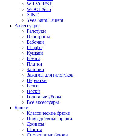
WILVORST
WOOL&Co
XINT
Yves Saint Laurent
Аксессуары
Галстуки
Пластроны
Бабочки
Шарфы
Кушаки
Ремни
Платки
Запонки
Зажимы для галстуков
Перчатки
Белье
Носки
Головные уборы
Все аксессуары
Брюки
Классические брюки
Повседневные брюки
Джинсы
Шорты
Спортивные брюки