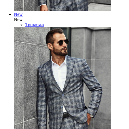
New
New
Трикотаж