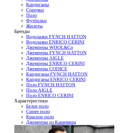
Кардиганы
Сорочки
Поло
Футболки
Жилеты
Бренды
Водолазки FYNCH HATTON
Водолазки ENRICO CERINI
Джемперы WOOL&Co
Джемперы FYNCH HATTON
Джемперы AIGLE
Джемперы ENRICO CERINI
Джемперы CODICE
Кардиганы FYNCH HATTON
Кардиганы ENRICO CERINI
Поло FYNCH HATTON
Поло AIGLE
Поло ENRICO CERINI
Характеристики
Белое поло
Синее поло
Красное поло
Джемперы из Кашемира