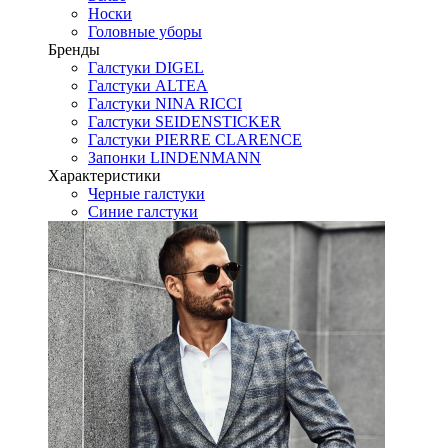
Носки
Головные уборы
Бренды
Галстуки DIGEL
Галстуки ALTEA
Галстуки NINA RICCI
Галстуки SEIDENSTICKER
Галстуки PIERRE CLARENCE
Запонки LINDENMANN
Характеристики
Черные галстуки
Синие галстуки