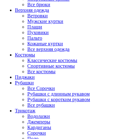
Все брюки
Верхняя одежда
Ветровки
Мужские куртки
Плащи
Пуховики
Пальто
Кожаные куртки
Все верхняя одежда
Костюмы
Классические костюмы
Спортивные костюмы
Все костюмы
Пиджаки
Рубашки
Все Сорочки
Рубашки с длинным рукавом
Рубашки с коротким рукавом
Все рубашки
Трикотаж
Водолазки
Джемперы
Кардиганы
Сорочки
Поло