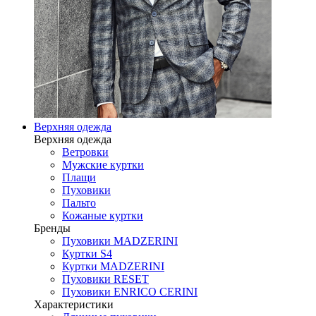
Верхняя одежда
Верхняя одежда
Ветровки
Мужские куртки
Плащи
Пуховики
Пальто
Кожаные куртки
Бренды
Пуховики MADZERINI
Куртки S4
Куртки MADZERINI
Пуховики RESET
Пуховики ENRICO CERINI
Характеристики