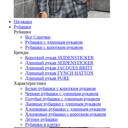
Пиджаки
Рубашки
Рубашки
Все Сорочки
Рубашки с длинным рукавом
Рубашки с коротким рукавом
Бренды
Короткий рукав SEIDENSTICKER
Длинный рукав SEIDENSTICKER
Длинный рукав JAСQUES BRITT
Длинный рукав FYNCH HATTON
Длинный рукав PURE
Характеристики
Белые рубашки с коротким рукавом
Черные рубашки с длинным рукавом
Голубые рубашки с длинным рукавом
Льняные рубашки с длинным рукавом
Хлопковые рубашки с длинным рукавом
Хлопковые рубашки с коротким рукавом
Летние рубашки
Рубашки в клетку