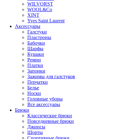
WILVORST
WOOL&Co
XINT
Yves Saint Laurent
Аксессуары
Галстуки
Пластроны
Бабочки
Шарфы
Кушаки
Ремни
Платки
Запонки
Зажимы для галстуков
Перчатки
Белье
Носки
Головные уборы
Все аксессуары
Брюки
Классические брюки
Повседневные брюки
Джинсы
Шорты
Спортивные брюки