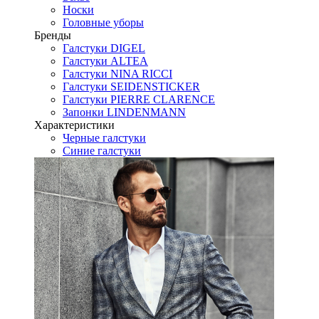
Носки
Головные уборы
Бренды
Галстуки DIGEL
Галстуки ALTEA
Галстуки NINA RICCI
Галстуки SEIDENSTICKER
Галстуки PIERRE CLARENCE
Запонки LINDENMANN
Характеристики
Черные галстуки
Синие галстуки