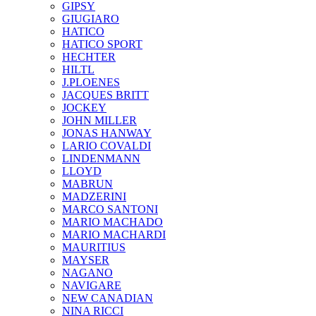
GIPSY
GIUGIARO
HATICO
HATICO SPORT
HECHTER
HILTL
J.PLOENES
JAСQUES BRITT
JOCKEY
JOHN MILLER
JONAS HANWAY
LARIO COVALDI
LINDENMANN
LLOYD
MABRUN
MADZERINI
MARCO SANTONI
MARIO MACHADO
MARIO MACHARDI
MAURITIUS
MAYSER
NAGANO
NAVIGARE
NEW CANADIAN
NINA RICCI