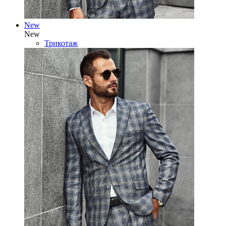
New
New
Трикотаж