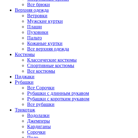
Все брюки
Верхняя одежда
Ветровки
Мужские куртки
Плащи
Пуховики
Пальто
Кожаные куртки
Все верхняя одежда
Костюмы
Классические костюмы
Спортивные костюмы
Все костюмы
Пиджаки
Рубашки
Все Сорочки
Рубашки с длинным рукавом
Рубашки с коротким рукавом
Все рубашки
Трикотаж
Водолазки
Джемперы
Кардиганы
Сорочки
Поло