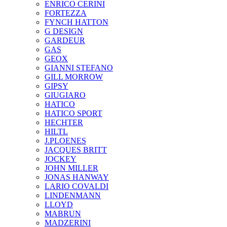
ENRICO CERINI
FORTEZZA
FYNCH HATTON
G DESIGN
GARDEUR
GAS
GEOX
GIANNI STEFANO
GILL MORROW
GIPSY
GIUGIARO
HATICO
HATICO SPORT
HECHTER
HILTL
J.PLOENES
JAСQUES BRITT
JOCKEY
JOHN MILLER
JONAS HANWAY
LARIO COVALDI
LINDENMANN
LLOYD
MABRUN
MADZERINI