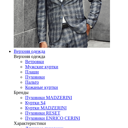
Верхняя одежда
Верхняя одежда
Ветровки
Мужские куртки
Плащи
Пуховики
Пальто
Кожаные куртки
Бренды
Пуховики MADZERINI
Куртки S4
Куртки MADZERINI
Пуховики RESET
Пуховики ENRICO CERINI
Характеристики