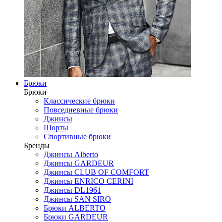
Брюки
Брюки
Классические брюки
Повседневные брюки
Джинсы
Шорты
Спортивные брюки
Бренды
Джинсы Alberto
Джинсы GARDEUR
Джинсы CLUB OF COMFORT
Джинсы ENRICO CERINI
Джинсы DL1961
Джинсы SAN SIRO
Брюки ALBERTO
Брюки GARDEUR