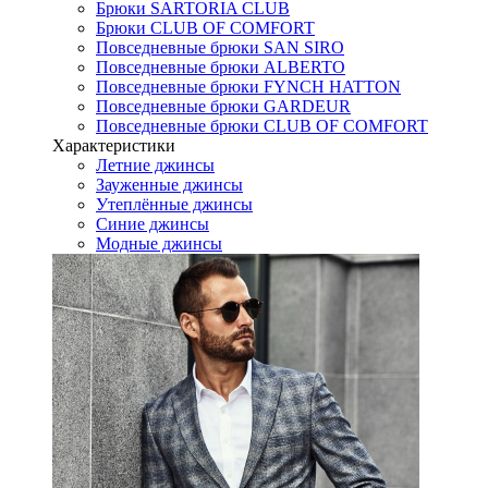
Брюки SARTORIA CLUB
Брюки CLUB OF COMFORT
Повседневные брюки SAN SIRO
Повседневные брюки ALBERTO
Повседневные брюки FYNCH HATTON
Повседневные брюки GARDEUR
Повседневные брюки CLUB OF COMFORT
Характеристики
Летние джинсы
Зауженные джинсы
Утеплённые джинсы
Синие джинсы
Модные джинсы